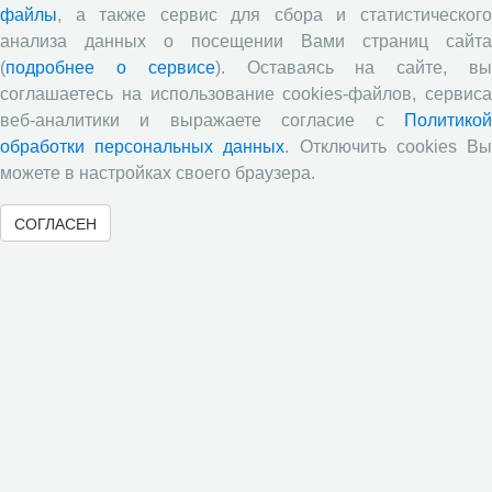
файлы
, а также сервис для сбора и статистического
анализа данных о посещении Вами страниц сайта
(
подробнее о сервисе
). Оставаясь на сайте, в
соглашаетесь на использование cookies-файлов, сервиса
25 ноября 2025 года в СЗНИИМЛПХ под руководством
веб-аналитики и выражаете согласие с
Политикой
ведущего научного сотрудника отдела растениеводства к.с.-
обработки персональных данных
. Отключить cookies В
х.н. В.В. Вахрушевой проведён научный семинар-дискуссия
«Создание агрофитоценозов пастбищного использования
можете в настройках своего браузера.
при совместном применении минеральных удобрений и
микробиологических препаратов». С докладом выступила
СОГЛАСЕН
старший научный сотрудник, и.о. зав. отделом
растениеводства Е.Н. Прядильщикова.
«
1
2
3
4
5
6
7
8
9
»
« Вернуться назад