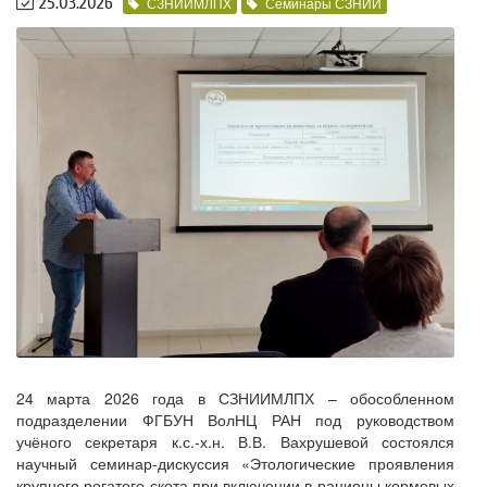
25.03.2026
СЗНИИМЛПХ
Семинары СЗНИИ
24 марта 2026 года в СЗНИИМЛПХ – обособленном
подразделении ФГБУН ВолНЦ РАН под руководством
учёного секретаря к.с.-х.н. В.В. Вахрушевой состоялся
научный семинар-дискуссия «Этологические проявления
крупного рогатого скота при включении в рационы кормовых