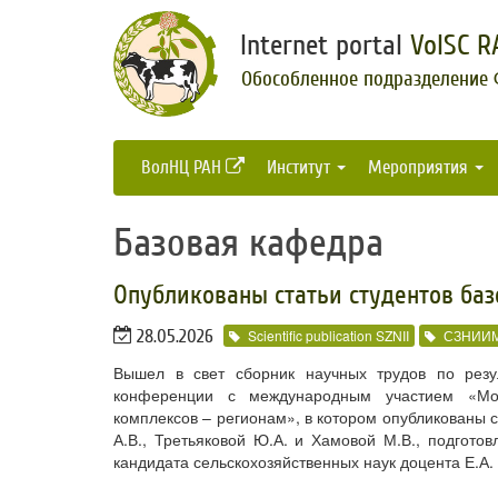
Internet portal
VolSC R
Обособленное подразделение
ВолНЦ РАН
Институт
Мероприятия
Базовая кафедра
Опубликованы статьи студентов ба
28.05.2026
Scientific publication SZNII
СЗНИИ
Вышел в свет сборник научных трудов по резул
конференции с международным участием «Мо
комплексов – регионам», в котором опубликованы с
А.В., Третьяковой Ю.А. и Хамовой М.В., подгото
кандидата сельскохозяйственных наук доцента Е.А.