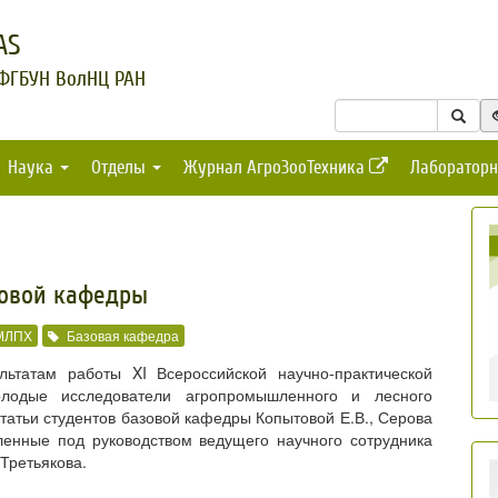
AS
 ФГБУН ВолНЦ РАН
Наука
Отделы
Журнал АгроЗооТехника
Лабораторн
зовой кафедры
МЛПХ
Базовая кафедра
ьтатам работы XI Всероссийской научно-практической
лодые исследователи агропромышленного и лесного
татьи студентов базовой кафедры Копытовой Е.В., Серова
вленные под руководством ведущего научного сотрудника
 Третьякова.