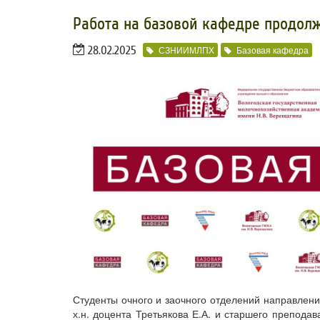
Работа на базовой кафедре продол
28.02.2025
СЗНИИМЛПХ
Базовая кафедра
Студенты очного и заочного отделений направления
х.н. доцента Третьякова Е.А. и старшего препода