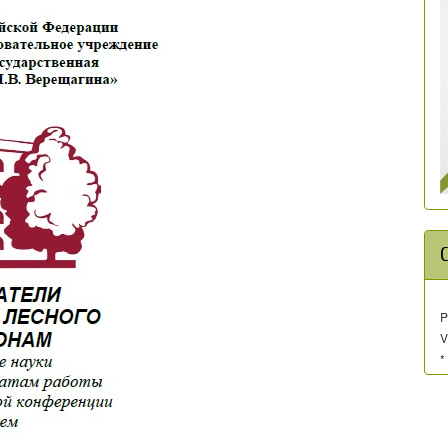
P
V
*