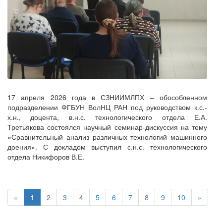
17 апреля 2026 года в СЗНИИМЛПХ – обособленном
подразделении ФГБУН ВолНЦ РАН под руководством к.с.-
х.н., доцента, в.н.с. технологического отдела Е.А.
Третьякова состоялся научный семинар-дискуссия на тему
«Сравнительный анализ различных технологий машинного
доения». С докладом выступил с.н.с. технологического
отдела Никифоров В.Е.
«
1
2
3
4
5
6
7
8
9
10
»