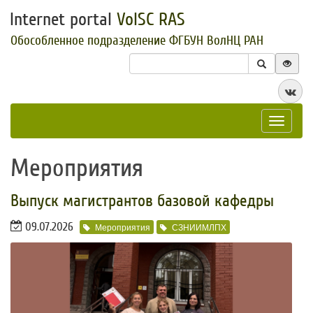
Internet portal
VolSC RAS
Обособленное подразделение ФГБУН ВолНЦ РАН
Toggle
navigat
Мероприятия
​Выпуск магистрантов базовой кафедры
09.07.2026
Мероприятия
СЗНИИМЛПХ