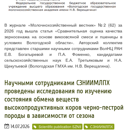
В журнале «Молочнохозяйственный вестник» №2 (62) за
2026 год вышла статья «Сравнительная оценка качества
зерносенажа на основе викоовсяной смеси и пшеницы в
условиях Вологодской области». Авторский коллектив
представлен старшими научными сотрудниками ВолНЦ РАН
Е.В. Богатыревой и П.А. Фоменко, кандидатами
сельскохозяйственных наук Е.А. Третьяковым и Н.А.
Щекутьевой (Вологодская ГМХА им. Н.В. Верещагина).
Научными сотрудниками СЗНИИМЛПХ
проведены исследования по изучению
состояния обмена веществ
высокопродуктивных коров черно-пестрой
породы в зависимости от сезона
14.07.2026
Scientific publication SZNII
СЗНИИМЛПХ