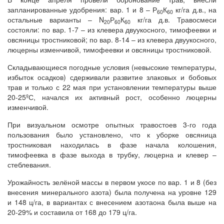
запланированные удобрения: вар. 1 и 8 – Р
К
кг/га д.в., на
60
60
остальные варианты – N
Р
К
кг/га д.в. Травосмеси
20
60
60
состояли: по вар. 1-7 – из клевера двуукосного, тимофеевки и
овсяницы тростниковой; по вар. 8-14 – из клевера двуукосного,
люцерны изменчивой, тимофеевки и овсяницы тростниковой.
Складывающиеся погодные условия (невысокие температуры,
избыток осадков) сдерживали развитие злаковых и бобовых
трав и только с 22 мая при установлении температуры выше
20-25ºС, начался их активный рост, особенно люцерны
изменчивой.
При визуальном осмотре опытных травостоев 3-го года
пользования было установлено, что к уборке овсяница
тростниковая находилась в фазе начала колошения,
тимофеевка в фазе выхода в трубку, люцерна и клевер –
стеблевания.
Урожайность зелёной массы в первом укосе по вар. 1 и 8 (без
внесения минерального азота) была получена на уровне 129
и 148 ц/га, в вариантах с внесением азотаона была выше на
20-29% и составила от 168 до 179 ц/га.