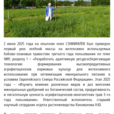
2 июня 2025 года на опытном поле СЗНИИМЛПХ был проведен
первый укос зелёной массы на интенсивно используемых
бобово-злаковых травостоях третьего года пользования по теме
НИР, разделу 1 − «Разработать адаптивную ресурсосберегающую
технологию формирования высокопродуктивных
агрофитоценозов кормовых культур для интенсивного
использования при оптимизации минерального питания в
условиях Европейского Севера Российской Федерации». Этап 2025
года – «Изучить влияние различных видов и доз внесения
минеральных удобрений на ботанический состав, продуктивность
и питательную ценность агрофитоценозов многолетних трав 3-го
года пользования». Ответственный исполнитель старший
научный сотрудник отдела растениеводства Коновалова Н.Ю.
В конце апреля провели боронование трав, внесли