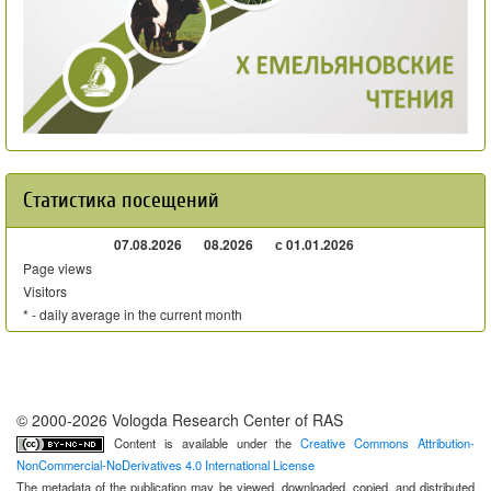
Статистика посещений
07.08.2026
08.2026
с 01.01.2026
Page views
Visitors
* - daily average in the current month
© 2000-2026 Vologda Research Center of RAS
Content is available under the
Creative Commons Attribution-
NonCommercial-NoDerivatives 4.0 International License
The metadata of the publication may be viewed, downloaded, copied, and distributed