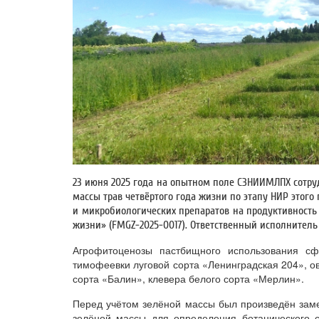
23 июня 2025 года на опытном поле СЗНИИМЛПХ сотру
массы трав четвёртого года жизни по этапу НИР этог
и микробиологических препаратов на продуктивность
жизни» (FMGZ-2025-0017). Ответственный исполнитель
Агрофитоценозы пастбищного использования с
тимофеевки луговой сорта «Ленинградская 204», о
сорта «Балин», клевера белого сорта «Мерлин».
Перед учётом зелёной массы был произведён заме
зелёной массы для определения ботанического с