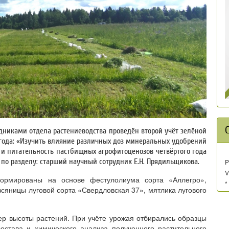
дниками отдела растениеводства проведён второй учёт зелёной
о года: «Изучить влияние различных доз минеральных удобрений
 и питательность пастбищных агрофитоценозов четвёртого года
 по разделу: старший научный сотрудник Е.Н. Прядильщикова.
P
V
формированы на основе фестулолиума сорта «Аллегро»,
*
всяницы луговой сорта «Свердловская 37», мятлика лугового
р высоты растений. При учёте урожая отбирались образцы
остава и химического анализа полученного растительного