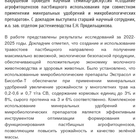
Вахрушевой проведён научный семинар-дискуссия «Создание
агрофитоценозов пастбищного использования при совместном
применении минеральных удобрений и микробиологических
препаратов». С докладом выступила старший научный сотрудник,
и.о. зав. отделом растениеводства Е.Н. Прядильщикова.
В работе представлены результаты исследований за 2022-
2025 годы. Докладчик отметил, что создание и использование
травостоев пастбищного направлено на получение
максимально возможной, экологически безопасной продукции,
обеспечивающей положительную экономику молочного
животноводства и здоровья животных. Было установлено, что
использованные микробиологические препараты Экстрасол и
Бисолби-Т обеспечили при применении минеральных
удобрений увеличение урожайности у многолетних трав на
0,2-0,6 и 0,7 т/га СВ, содержание кормовых единиц до 3% и
8%, сырого протеина на 3 и 6% соответственно. Комплексное
использование минеральных удобрений и
микробиологических препаратов является эффективным
инструментом оптимизации формирования и
функционирования пастбищных агрофитоценозов,
позволяющим повысить урожайность и качество зелёной
массы.