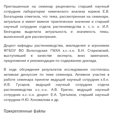
Приглашенные на семинар рецензенты старший научный
сотрудник лаборатории химического анализа кормов Е.В.
Богатырева отметила, что тема, рассмотренная на семинаре,
актуальна и имеет важное практическое значение и старший
научный сотрудник отдела растениеводства к. с.-х. н. И.Л.
Безгодова выделила актуальность и значимость темы,
вынесенной для рассмотрения.
Доцент кафедры растениеводства, земледелия и агрохимии
ФГБОУ ВО Вологодская ГМХА к.с.-х.н. Б.Н. Старковский,
выступивший в качестве эксперта, внес замечания,
предложения и рекомендации по содержанию доклада.
В ходе обсуждения результатов исследования состоялась
активная дискуссия по теме семинара. Активное участие в
работе семинара приняли ведущий научный сотрудник к.б.н.
И.В. Гусаров, ведущий научный сотрудник отдела
растениеводства к.с.-х.н. А.В. Ерегин, ведущий научный
сотрудник к.с.-х.н. доцент Е.А. Третьяков, старший научный
сотрудник Н.Ю. Коновалова и др.
Прикрепленные файлы