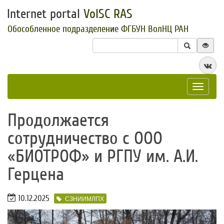
Internet portal
VolSC RAS
Обособленное подразделение ФГБУН ВолНЦ РАН
Toggle
navigat
​Продолжается
сотрудничество с ООО
«БИОТРОФ» и РГПУ им. А.И.
Герцена
10.12.2025
СЗНИИМЛПХ