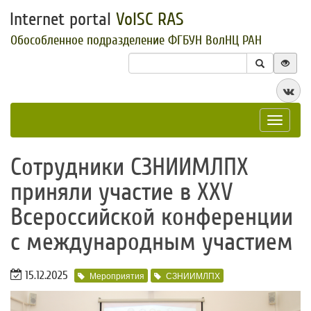
Internet portal
VolSC RAS
Обособленное подразделение ФГБУН ВолНЦ РАН
Toggle
navigat
​Сотрудники СЗНИИМЛПХ
приняли участие в XXV
Всероссийской конференции
с международным участием
15.12.2025
Мероприятия
СЗНИИМЛПХ