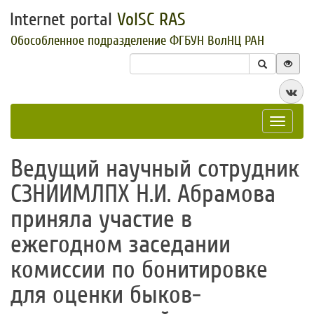
Internet portal
VolSC RAS
Обособленное подразделение ФГБУН ВолНЦ РАН
Toggle
navigat
Ведущий научный сотрудник
СЗНИИМЛПХ Н.И. Абрамова
приняла участие в
ежегодном заседании
комиссии по бонитировке
для оценки быков-