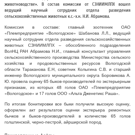
животноводстве». В состав комиссии от СЗНИИМЛПХ вошел
ведущий научный сотрудник отдела разведения
сельскохозяйственных животных к.с.-х.н. Н.И. Абрамова.
Комиссия в составе: главный зоотехник ОАО
«Племпредприятие «Вологодское» Шабанова Л.Л., ведущий
научный сотрудник отдела разведения сельскохозяйственных
животных СЗНИИМЛПХ – обособленного подразделения
ВолНЦ РАН Абрамова Н.И., главный консультант управления
сельскохозяйственного производства Министерства сельского
хозяйства и продовольственных ресурсов Вологодской
области Тараканова Е.Н, советник Колыгина С.В. и старший
инженер Вологодского муниципального округа Боровикова А.
Ю. провела оценку 65 быков-производителей по экстерьерным
признакам, из которых 48 голов ОАО «Племпредприятие
«Вологодское» и 17 голов ООО «Альта Дженетикс Раша».
По итогам бонитировки все быки получили высокую оценку,
оформлен акт результатов оценки экстерьера ремонтных
бычков и быков-производителей в количестве 65 голов
голштинской, черно-пестрой, айрширской пород.