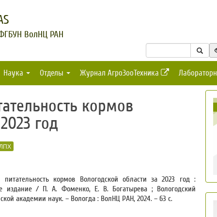
AS
 ФГБУН ВолНЦ РАН
Наука
Отделы
Журнал АгроЗооТехника
Лабораторн
тательность кормов
2023 год
ЛПХ
 питательность кормов Вологодской области за 2023 год :
е издание / П. А. Фоменко, Е. В. Богатырева ; Вологодский
кой академии наук. – Вологда : ВолНЦ РАН, 2024. – 63 с.