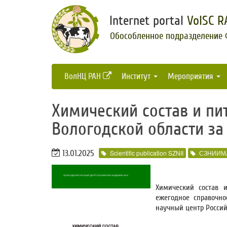
Internet portal
VolSC R
Обособленное подразделение
ВолНЦ РАН
Институт
Мероприятия
Химический состав и пи
Вологодской области за 
13.01.2025
Scientific publication SZNII
СЗНИИМ
Химический состав и
ежегодное справочно
научный центр Российс