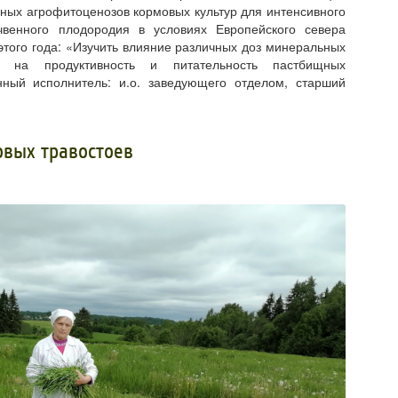
ых агрофитоценозов кормовых культур для интенсивного
чвенного плодородия в условиях Европейского севера
того года: «Изучить влияние различных доз минеральных
в на продуктивность и питательность пастбищных
нный исполнитель: и.о. заведующего отделом, старший
овых травостоев