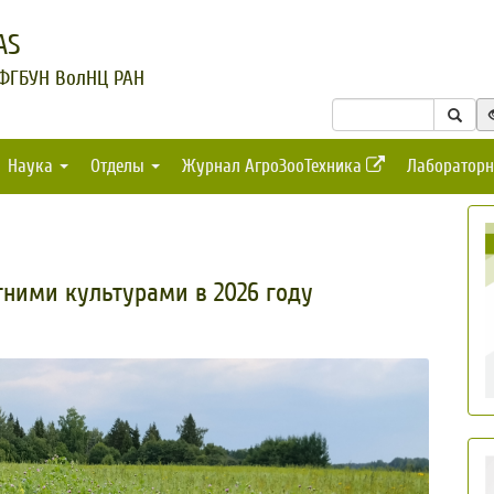
AS
 ФГБУН ВолНЦ РАН
Наука
Отделы
Журнал АгроЗооТехника
Лабораторн
ними культурами в 2026 году