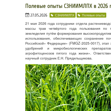
Полевые опыты СЗНИИМЛПХ в 2026 
27.05.2026
СЗНИИМЛПХ
Полевые опыты
21 мая 2026 года сотрудники отдела растениево
массы трав четвёртого года пользования по 
земледелия путём формирования высокопродуктивн
использования, обеспечивающих сохранение по
Российской» Федерации» (FMGZ-2025-0017), этап э
удобрений и микробиологических препарато
агрофитоценозов пятого года жизни». Ответстве
научный сотрудник Е.Н. Прядильщикова.