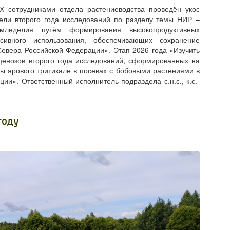
сотрудниками отдела растениеводства проведён укос
ели второго года исследований по разделу темы НИР –
земледелия путём формирования высокопродуктивных
сивного использования, обеспечивающих сохранение
Севера Российской Федерации». Этап 2026 года «Изучить
ценозов второго года исследований, сформированных на
ы ярового тритикале в посевах с бобовыми растениями в
и». Ответственный исполнитель подраздела с.н.с., к.с.-
году