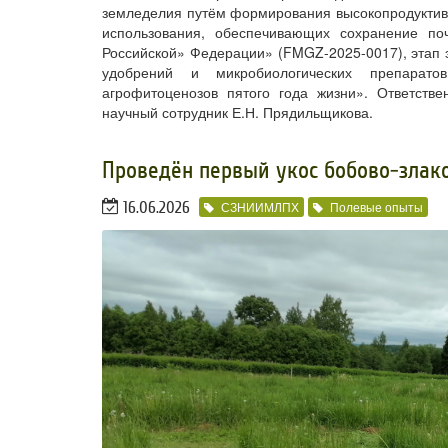
земледелия путём формирования высокопродуктивн
использования, обеспечивающих сохранение по
Российской» Федерации» (FMGZ-2025-0017), этап э
удобрений и микробиологических препарато
агрофитоценозов пятого года жизни». Ответстве
научный сотрудник Е.Н. Прядильщикова.
​Проведён первый укос бобово-злак
16.06.2026
СЗНИИМЛПХ
Полевые опыты