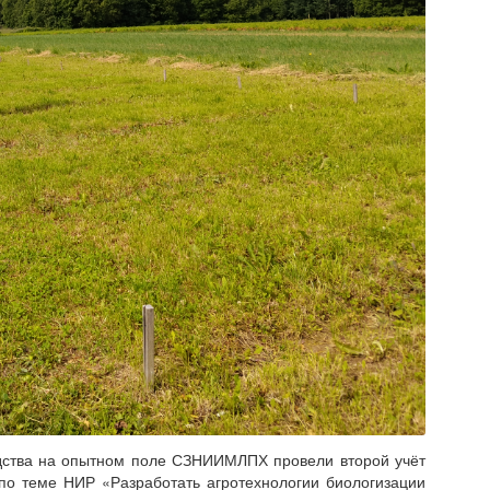
одства на опытном поле СЗНИИМЛПХ провели второй учёт
 по теме НИР «Разработать агротехнологии биологизации