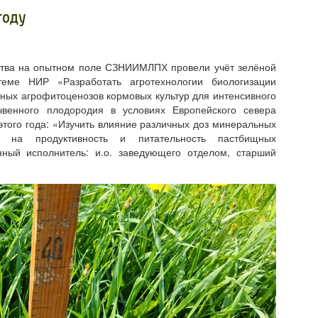
году
дства на опытном поле СЗНИИМЛПХ провели учёт зелёной
теме НИР «Разработать агротехнологии биологизации
ых агрофитоценозов кормовых культур для интенсивного
чвенного плодородия в условиях Европейского севера
того года: «Изучить влияние различных доз минеральных
в на продуктивность и питательность пастбищных
нный исполнитель: и.о. заведующего отделом, старший