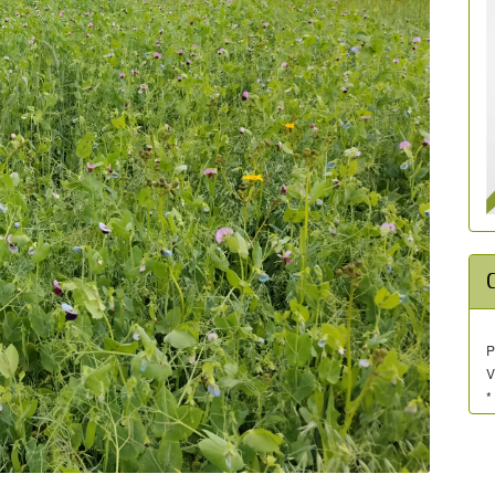
P
V
*