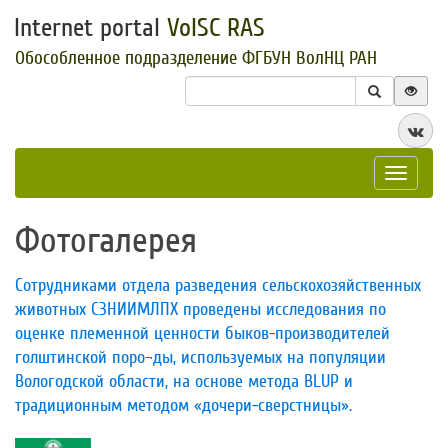
Internet portal
VolSC RAS
Обособленное подразделение ФГБУН ВолНЦ РАН
Toggle
navigat
Фотогалерея
Сотрудниками отдела разведения сельскохозяйственных
животных СЗНИИМЛПХ проведены исследования по
оценке племенной ценности быков-производителей
голштинской поро¬ды, используемых на популяции
Вологодской области, на основе метода BLUP и
традиционным методом «дочери-сверстницы».