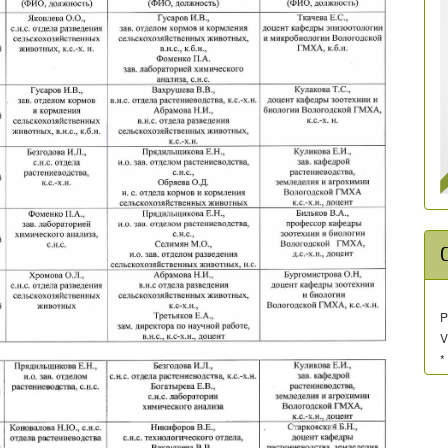
P
V
*