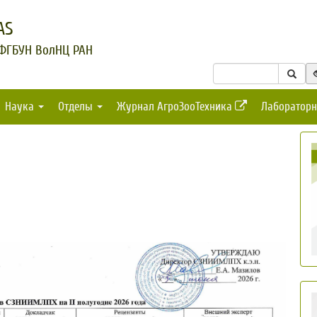
AS
 ФГБУН ВолНЦ РАН
Наука
Отделы
Журнал АгроЗооТехника
Лабораторн