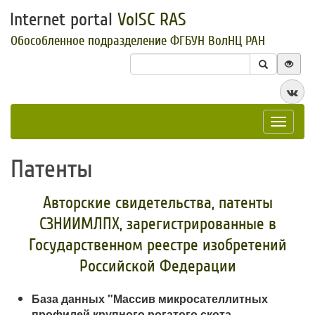
Internet portal
VolSC RAS
Обособленное подразделение ФГБУН ВолНЦ РАН
Toggle
navigat
Патенты
Авторские свидетельства, патенты
СЗНИИМЛПХ, зарегистрированные в
Государственном реестре изобретений
Российской Федерации
База данных "Массив микросателлитных
профилей крупного рогатого скота