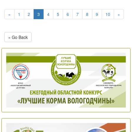
«
1
2
3
4
5
6
7
8
9
10
»
« Go Back