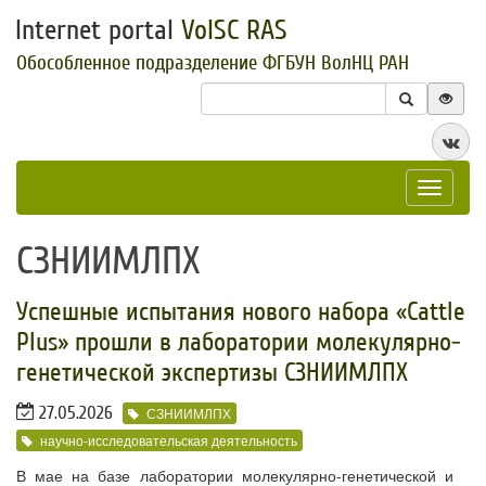
Internet portal
VolSC RAS
Обособленное подразделение ФГБУН ВолНЦ РАН
Toggle
navigat
СЗНИИМЛПХ
Успешные испытания нового набора «Cattle
Plus» прошли в лаборатории молекулярно-
генетической экспертизы СЗНИИМЛПХ
27.05.2026
СЗНИИМЛПХ
научно-исследовательская деятельность
В мае на базе лаборатории молекулярно-генетической и