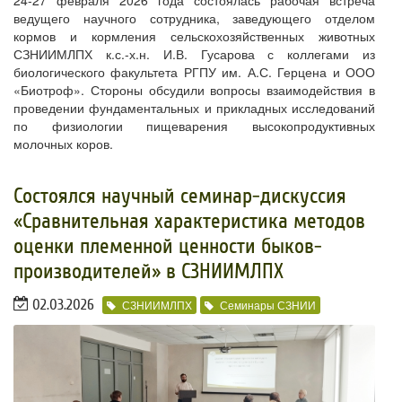
24-27 февраля 2026 года состоялась рабочая встреча
ведущего научного сотрудника, заведующего отделом
кормов и кормления сельскохозяйственных животных
СЗНИИМЛПХ к.с.-х.н. И.В. Гусарова с коллегами из
биологического факультета РГПУ им. А.С. Герцена и ООО
«Биотроф». Стороны обсудили вопросы взаимодействия в
проведении фундаментальных и прикладных исследований
по физиологии пищеварения высокопродуктивных
молочных коров.
​Состоялся научный семинар-дискуссия
«Сравнительная характеристика методов
оценки племенной ценности быков-
производителей» в СЗНИИМЛПХ
02.03.2026
СЗНИИМЛПХ
Семинары СЗНИИ