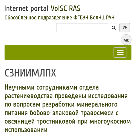
Internet portal
VolSC RAS
Обособленное подразделение ФГБУН ВолНЦ РАН
Toggle
navigat
СЗНИИМЛПХ
​Научными сотрудниками отдела
растениеводства проведены исследования
по вопросам разработки минерального
питания бобово-злаковой травосмеси с
овсяницей тростниковой при многоукосном
использовании