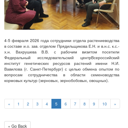
4-5 февраля 2026 года сотрудники отдела растениеводства
в составе и.о. зав. отделом Прядильщикова Е.Н. и в.н.с. к.с.-
х.н. Вахрушева В.В. с рабочим визитом посетили
Федеральный исследовательский центрВсероссийский
институт генетических ресурсов растений имени Н.И.
Вавилова (г. Санкт-Петербург) с целью обмена опытом по
вопросам сотрудничества в области семеноводства
кормовых культур (зерновых, зернобобовых, овощных).
«
1
2
3
4
5
6
7
8
9
10
»
« Go Back