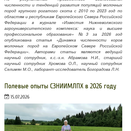
численности и тенденций развития популяций молочных
пород крупного рогатого скота с 2010 по 2023 год по
областям и республикам Европейского Севера Российской
Федерации в журнале «Известия Нижневолжского
агроуниверситетского комплекса: наука и высшее
профессиональное образование» №3 за 2026 год
опубликована статья «Динамка численности коров
молочных пород на Европейском Севере Российской
Федерации». Авторами статьи являются ведущий
научный сотрудник, к.с.-х.н. Абрамова Н.И., старший
научный сотрудник Хромова О.Л., научный сотрудник
Селимян М.О., лаборант-исследователь Богорадова Л.Н.
Полевые опыты СЗНИИМЛПХ в 2026 году
15.07.2026