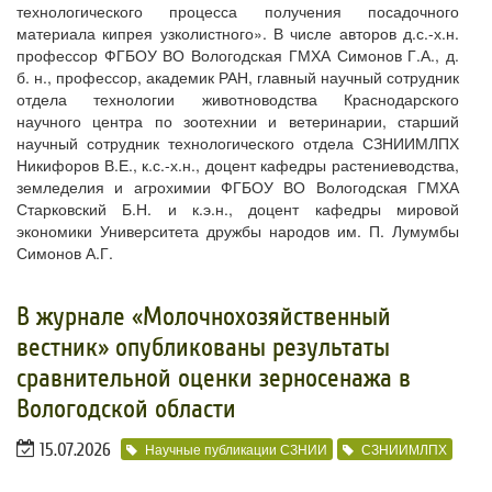
технологического процесса получения посадочного
материала кипрея узколистного». В числе авторов д.с.-х.н.
профессор ФГБОУ ВО Вологодская ГМХА Симонов Г.А., д.
б. н., профессор, академик РАН, главный научный сотрудник
отдела технологии животноводства Краснодарского
научного центра по зоотехнии и ветеринарии, старший
научный сотрудник технологического отдела СЗНИИМЛПХ
Никифоров В.Е., к.с.-х.н., доцент кафедры растениеводства,
земледелия и агрохимии ФГБОУ ВО Вологодская ГМХА
Старковский Б.Н. и к.э.н., доцент кафедры мировой
экономики Университета дружбы народов им. П. Лумумбы
Симонов А.Г.
В журнале «Молочнохозяйственный
вестник» опубликованы результаты
сравнительной оценки зерносенажа в
Вологодской области
15.07.2026
Научные публикации СЗНИИ
СЗНИИМЛПХ