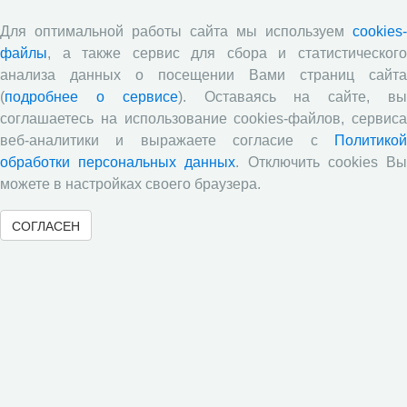
Ведущий научный сотрудник принял
участие в круглом столе «Актуальные
Для оптимальной работы сайта мы используем
cookies-
файлы
, а также сервис для сбора и статистического
вопросы приготовления качественных
анализа данных о посещении Вами страниц сайта
объёмистых и зернофуражных кормов»
(
подробнее о сервисе
). Оставаясь на сайте, в
13.07.2026
Научная жизнь
соглашаетесь на использование cookies-файлов, сервиса
веб-аналитики и выражаете согласие с
Политикой
обработки персональных данных
. Отключить cookies В
можете в настройках своего браузера.
СОГЛАСЕН
25 июня 2026 года на базе Федерального научного центра
кормопроизводства и агроэкологии имени В.Р. Вильямса в