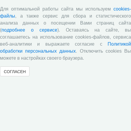
Для оптимальной работы сайта мы используем
cookies-
файлы
, а также сервис для сбора и статистического
анализа данных о посещении Вами страниц сайта
(
подробнее о сервисе
). Оставаясь на сайте, в
соглашаетесь на использование cookies-файлов, сервиса
веб-аналитики и выражаете согласие с
Политикой
10 июня 2026 года в рамках научно-практической
обработки персональных данных
. Отключить cookies В
конференции с международным участием «Аграрная наука
можете в настройках своего браузера.
на современном этапе: состояние, проблемы, перспективы»
X Емельяновских чтений проведена научная секция
СОГЛАСЕН
«Научные достижения в кормопроизводстве. Механизация и
автоматизация технологических процессов в
растениеводстве».
«
1
2
3
4
5
6
7
8
9
10
»