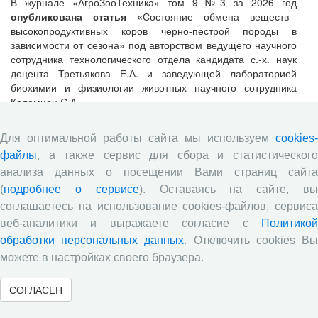
В журнале «АгроЗооТехника» том 9 №3 за 2026 год
опубликована статья «
Состояние обмена веществ
высокопродуктивных коров черно-пестрой породы в
зависимости от сезона» под авторством ведущего научного
сотрудника технологического отдела кандидата с.-х. наук
доцента Третьякова Е.А. и заведующей лабораторией
биохимии и физиологии животных научного сотрудника
Коломиец С.А.
Для оптимальной работы сайта мы используем
cookies-
Ведущий научный сотрудник принял
файлы
, а также сервис для сбора и статистического
участие в круглом столе «Актуальные
анализа данных о посещении Вами страниц сайта
вопросы приготовления качественных
(
подробнее о сервисе
). Оставаясь на сайте, в
объёмистых и зернофуражных кормов»
соглашаетесь на использование cookies-файлов, сервиса
веб-аналитики и выражаете согласие с
Политикой
13.07.2026
Научная жизнь
обработки персональных данных
. Отключить cookies В
можете в настройках своего браузера.
СОГЛАСЕН