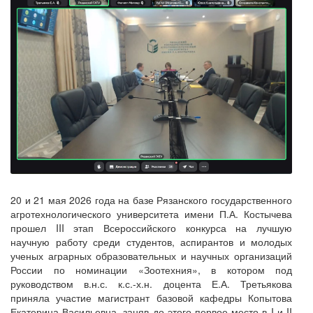
20 и 21 мая 2026 года на базе Рязанского государственного
агротехнологического университета имени П.А. Костычева
прошел III этап Всероссийского конкурса на лучшую
научную работу среди студентов, аспирантов и молодых
ученых аграрных образовательных и научных организаций
России по номинации «Зоотехния», в котором под
руководством в.н.с. к.с.-х.н. доцента Е.А. Третьякова
приняла участие магистрант базовой кафедры Копытова
Екатерина Васильевна, заняв до этого первое место в I и II