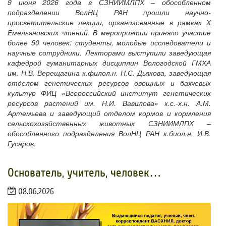
9 июня 2026 года в СЗНИИМЛПХ – обособленном
подразделении ВолНЦ РАН прошли научно-
просветительские лекции, организованные в рамках Х
Емельяновских чтений. В мероприятии приняло участие
более 50 человек: студенты, молодые исследователи и
научные сотрудники. Лекторами выступили заведующая
кафедрой гуманитарных дисциплин Вологодской ГМХА
им. Н.В. Верещагина к.филол.н. Н.С. Дьякова, заведующая
отделом генетических ресурсов овощных и бахчевых
культур ФИЦ «Всероссийский институт генетических
ресурсов растений им. Н.И. Вавилова» к.с.-х.н. А.М.
Артемьева и заведующий отделом кормов и кормления
сельскохозяйственных животных СЗНИИМЛПХ –
обособленного подразделения ВолНЦ РАН к.биол.н. И.В.
Гусаров.
​Основатель, учитель, человек…
08.06.2026