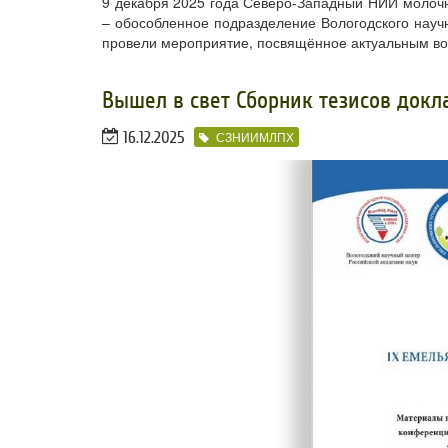
9 декабря 2025 года Северо-Западный НИИ молочн
– обособленное подразделение Вологодского нау
провели мероприятие, посвящённое актуальным воп
​Вышел в свет Сборник тезисов док
16.12.2025
СЗНИИМЛПХ