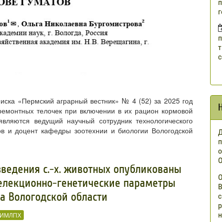
п
г
п
т
с
иска «Пермский аграрный вестник» № 4 (52) за 2025 год
ремонтных телочек при включении в их рацион кормовой
являются ведущий научный сотрудник технологического
ов и доцент кафедры зоотехнии и биологии Вологодской
Д
п
о
О
ведения с.-х. животных опубликованы
О
селекционно-генетические параметры
В
а Вологодской области
с
р
н
ИМЛПХ