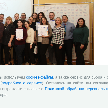
мы используем
cookies-файлы
, а также сервис для сбора и
(
подробнее о сервисе
). Оставаясь на сайте, вы соглаша
 центре РАН состоялась XXV Всероссийской научно-
ием «Молодые ученые – экономике региона».
и выражаете согласие с
Политикой обработки персональн
ера.
ваний эффективности травосмесей на