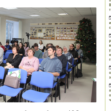
п
В
т
и
с
р
в
у
н
г
о
з
п
о
ч