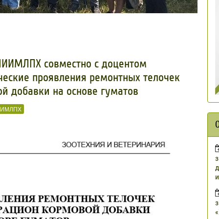
НИИМЛПХ совместно с доцентом
ческие проявления ремонтных телочек
й добавки на основе гуматов
ИИМЛПХ
з
д
и
з
«