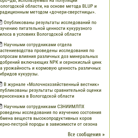
оро¬ды, используемых на популяции
ологодской области, на основе метода BLUP и
радиционным методом «дочери-сверстницы».
Опубликованы результаты исследований по
зучению питательной ценности кукурузного
илоса в условиях Вологодской области
Научными сотрудниками отдела
астениеводства проведены исследования по
опросам влияния различных доз минеральных
добрений включающих NРК и сернокислый цинк
а урожайность и кормовую ценность различных
ибридов кукурузы.
В журнале «Молочнохозяйственный вестник»
публикованы результаты сравнительной оценки
ерносенажа в Вологодской области
Научными сотрудниками СЗНИИМЛПХ
роведены исследования по изучению состояния
бмена веществ высокопродуктивных коров
ерно-пестрой породы в зависимости от сезона
Все сообщения »