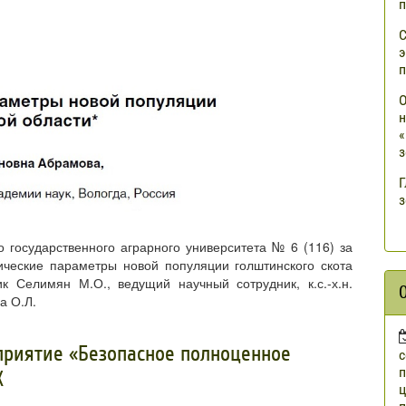
п
С
э
п
О
н
«
з
Г
з
 государственного аграрного университета № 6 (116) за
ические параметры новой популяции голштинского скота
к Селимян М.О., ведущий научный сотрудник, к.с.-х.н.
а О.Л.
приятие «Безопасное полноценное
п
Х
ц