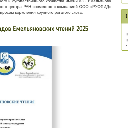
ого и лугопастбищного хозяйства имени А.С. Емельянова
чного центра РАН совместно с компанией ООО «РУСФИД»
росам кормления крупного рогатого скота.
ладов Емельяновских чтений 2025
П
П
*