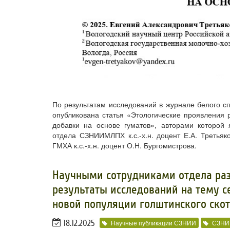
По результатам исследований в журнале белого сп
опубликована статья «Этологические проявления 
добавки на основе гуматов», авторами которой 
отдела СЗНИИМЛПХ к.с.-х.н. доцент Е.А. Третьяк
ГМХА к.с.-х.н. доцент О.Н. Бургомистрова.
​Научными сотрудниками отдела раз
результаты исследований на тему 
новой популяции голштинского скот
18.12.2025
Научные публикации СЗНИИ
СЗНИ