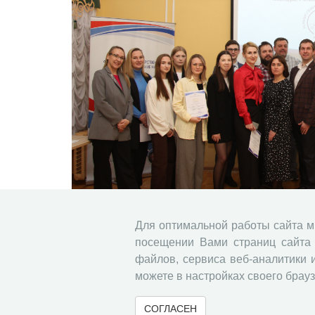
Для оптимальной работы сайта 
посещении Вами страниц сайта 
11 декабря 2025 года в Вологодском научном
практической конференции с международным участ
файлов, сервиса веб-аналитики 
можете в настройках своего брауз
​Опубликованы результаты исследо
СОГЛАСЕН