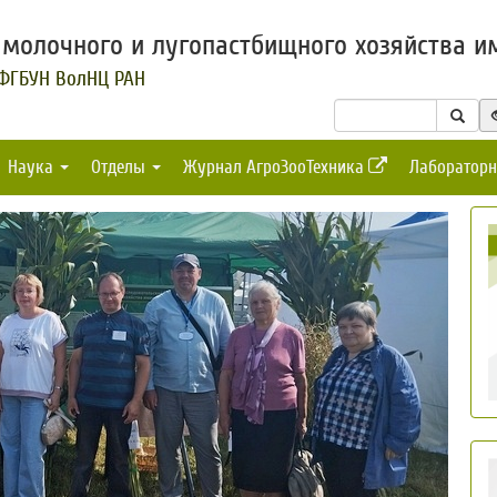
молочного и лугопастбищного хозяйства им
 ФГБУН ВолНЦ РАН
Наука
Отделы
Журнал АгроЗооТехника
Лабораторн