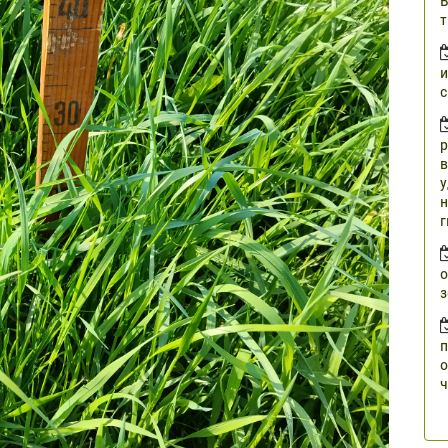
В
т
и
с
р
в
у
н
г
о
з
п
о
ч