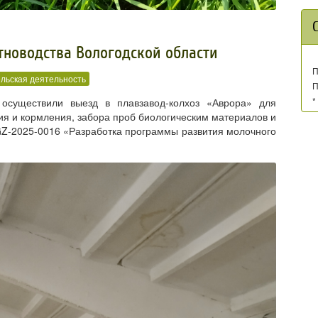
тноводства Вологодской области
П
льская деятельность
П
*
существили выезд в плавзавод-колхоз «Аврора» для
я и кормления, забора проб биологическим материалов и
Z-2025-0016 «Разработка программы развития молочного