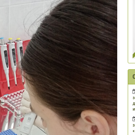
з
д
и
з
«