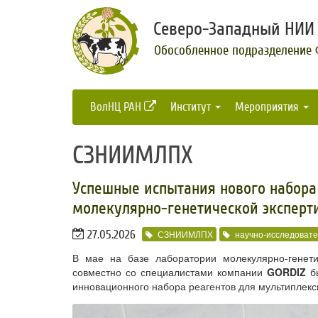
Северо-Западный НИИ 
Обособленное подразделение
ВолНЦ РАН
Институт
Мероприятия
СЗНИИМЛПХ
Успешные испытания нового набора 
молекулярно-генетической экспер
27.05.2026
СЗНИИМЛПХ
научно-исследовате
В мае на базе лаборатории молекулярно-генет
совместно со специалистами компании
GORDIZ
бы
инновационного набора реагентов для мультиплекс