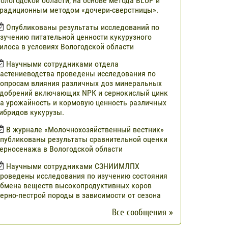
ологодской области, на основе метода BLUP и
радиционным методом «дочери-сверстницы».
Опубликованы результаты исследований по
зучению питательной ценности кукурузного
илоса в условиях Вологодской области
Научными сотрудниками отдела
астениеводства проведены исследования по
опросам влияния различных доз минеральных
добрений включающих NРК и сернокислый цинк
а урожайность и кормовую ценность различных
ибридов кукурузы.
В журнале «Молочнохозяйственный вестник»
публикованы результаты сравнительной оценки
ерносенажа в Вологодской области
Научными сотрудниками СЗНИИМЛПХ
роведены исследования по изучению состояния
бмена веществ высокопродуктивных коров
ерно-пестрой породы в зависимости от сезона
Все сообщения »