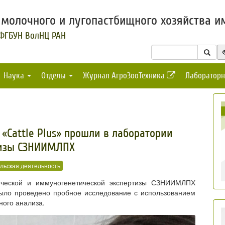
молочного и лугопастбищного хозяйства им
 ФГБУН ВолНЦ РАН
Наука
Отделы
Журнал АгроЗооТехника
Лабораторн
«Cattle Plus» прошли в лаборатории
тизы СЗНИИМЛПХ
льская деятельность
ической и иммуногенетической экспертизы СЗНИИМЛПХ
ло проведено пробное исследование с использованием
ного анализа.