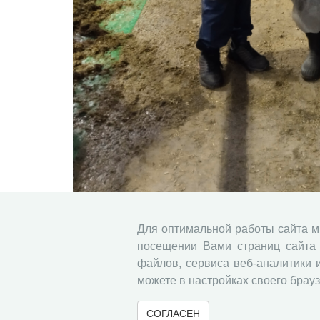
Для оптимальной работы сайта 
посещении Вами страниц сайта 
Ведущий научный сотрудник СЗНИИ
файлов, сервиса веб-аналитики 
можете в настройках своего брауз
профессионального мастерства раб
СОГЛАСЕН
25.05.2026
СЗНИИМЛПХ
Сотрудничество