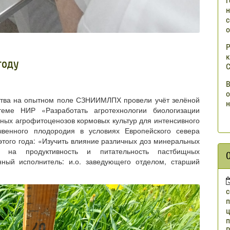
г
н
с
о
Р
к
году
С
В
о
дства на опытном поле СЗНИИМЛПХ провели учёт зелёной
н
теме НИР «Разработать агротехнологии биологизации
ых агрофитоценозов кормовых культур для интенсивного
чвенного плодородия в условиях Европейского севера
того года: «Изучить влияние различных доз минеральных
в на продуктивность и питательность пастбищных
нный исполнитель: и.о. заведующего отделом, старший
п
ц
п