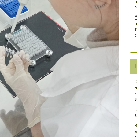
п
г
п
т
с
О
н
«
з
Г
з
В
а