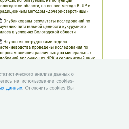
оро¬ды, используемых на популяции
ологодской области, на основе метода BLUP и
радиционным методом «дочери-сверстницы».
Опубликованы результаты исследований по
зучению питательной ценности кукурузного
илоса в условиях Вологодской области
Научными сотрудниками отдела
астениеводства проведены исследования по
опросам влияния различных доз минеральных
добрений включающих NРК и сернокислый цинк
а урожайность и кормовую ценность различных
ибридов кукурузы.
 статистического анализа данных о
В журнале «Молочнохозяйственный вестник»
етесь на использование cookies-
публикованы результаты сравнительной оценки
ых данных
. Отключить cookies Вы
ерносенажа в Вологодской области
Научными сотрудниками СЗНИИМЛПХ
роведены исследования по изучению состояния
бмена веществ высокопродуктивных коров
ерно-пестрой породы в зависимости от сезона
Все сообщения »