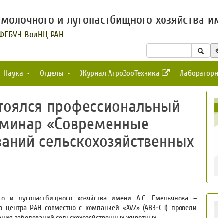
молочного и лугопастбищного хозяйства им
 ФГБУН ВолНЦ РАН
Наука
Отделы
Журнал АгроЗооТехника
Лабораторн
тоялся профессиональный
еминар «Современные
ваний сельскохозяйственных
о и лугопастбищного хозяйства имени А.С. Емельянова –
о центра РАН совместно с компанией «AVZ» (АВЗ-СП) провели
ния заболеваний сельскохозяйственных животных.