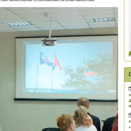
з
д
и
з
«