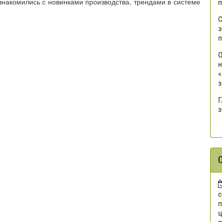
ознакомились с новинками производства, трендами в системе
п
С
э
п
О
н
«
з
Г
з
п
ц