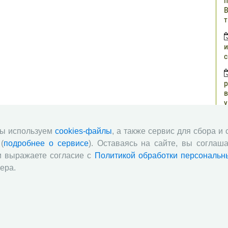
п
В
т
и
с
р
в
у
н
г
мы используем
cookies-файлы
, а также сервис для сбора и
(
подробнее о сервисе
). Оставаясь на сайте, вы соглаша
о
и выражаете согласие с
Политикой обработки персональн
з
ера.
п
о
ч