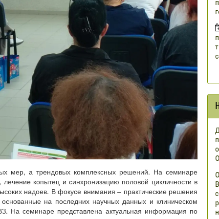
п
г
п
т
с
Д
п
о
О
ных мер, а трендовых комплексных решений. На семинаре
О
, лечение копытец и синхронизацию половой цикличности в
В
ысоких надоев. В фокусе внимания – практические решения
с
, основанные на последних научных данных и клиническом
р
ВЗ. На семинаре представлена актуальная информация по
н