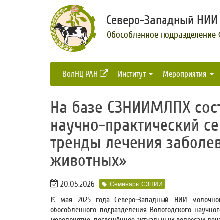
Северо-Западный НИИ 
Обособленное подразделение
ВолНЦ РАН
Институт
Мероприятия
На базе СЗНИИМЛПХ сос
научно-практический с
тренды лечения заболе
животных»
20.05.2026
Семинары СЗНИИ
19 мая 2025 года Северо-Западный НИИ молочног
обособленного подразделения Вологодского научног
мероприятие, посвящённое актуальным вопросам лече