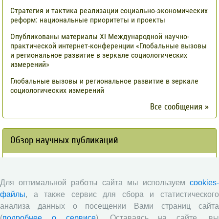
Стратегия и тактика реализации социально-экономических
реформ: национальные приоритеты и проекты
Опубликованы материалы XI Международной научно-
практической интернет-конференции «Глобальные вызовы
и региональное развитие в зеркале социологических
измерений»
Глобальные вызовы и региональное развитие в зеркале
социологических измерений
Все сообщения »
Обзор научных публикаций
Сотрудниками отдела разведения
сельскохозяйственных животных СЗНИИМЛПХ проведены
Для оптимальной работы сайта мы используем
cookies-
исследования по оценке племенной ценности быков-
производителей голштинской поро¬ды, используемых на
файлы
, а также сервис для сбора и статистического
популяции Вологодской области, на основе метода BLUP и
анализа данных о посещении Вами страниц сайта
традиционным методом «дочери-сверстницы».
(
подробнее о сервисе
). Оставаясь на сайте, в