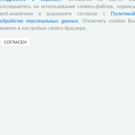
Опубликованы результаты исследований по изучению
соглашаетесь на использование cookies-файлов, сервиса
питательной ценности кукурузного силоса в условиях
веб-аналитики и выражаете согласие с
Политикой
Вологодской области
обработки персональных данных
. Отключить cookies В
Научными сотрудниками отдела растениеводства
можете в настройках своего браузера.
проведены исследования по вопросам влияния различных
доз минеральных удобрений включающих NРК и
СОГЛАСЕН
сернокислый цинк на урожайность и кормовую ценность
различных гибридов кукурузы.
В журнале «Молочнохозяйственный вестник»
опубликованы результаты сравнительной оценки
зерносенажа в Вологодской области
Научными сотрудниками СЗНИИМЛПХ проведены
исследования по изучению состояния обмена веществ
высокопродуктивных коров черно-пестрой породы в
зависимости от сезона
Все сообщения »
Статистика посещений