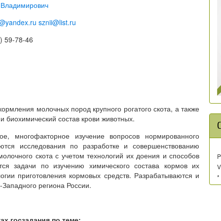
 Владимирович
v@yandex.ru
sznii@list.ru
) 59-78-46
ормления молочных пород крупного рогатого скота, а также
 и биохимический состав крови животных.
ое, многофакторное изучение вопросов нормированного
аются исследования по разработке и совершенствованию
олочного скота с учетом технологий их доения и способов
P
тся задачи по изучению химического состава кормов их
V
логии приготовления кормовых средств. Разрабатываются и
*
-Западного региона России.
ах госзадания по теме: