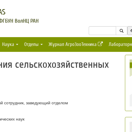
AS
 ФГБУН ВолНЦ РАН
Наука
Отделы
Журнал АгроЗооТехника
Лабораторн
ния сельскохозяйственных
й сотрудник, заведующий отделом
ических наук