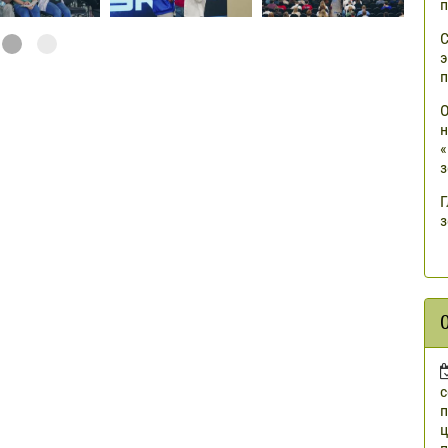
п
С
э
п
О
н
«
з
Г
з
п
ц