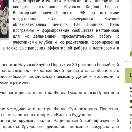
Научно-просветительский интенсив для победителей
конкурса наставников Научных Клубов Первых.
Вологодский научный центр РАН на интенсиве
представила к.ф.н., заведующий Научно-
образовательным центров Н.Н. Бойцова. Цель
программы – формирование сообщества наставников
для их дальнейшей просветительской работы с
участниками клубов и их родителями, формирования
 а также выстраивания эффективной работы с партнерами в
тавников Научных Клубов Первых из 30 регионов Российской
наставников для их дальнейшей просветительской работы с
ния гибких и профильных навыков у детей и молодежи, а
ами в регионе.
чно-методического центра Фонда Гуманитарных Проектов и
з
д
и
чно-методического центра Фонда Гуманитарных Проектов,
 возможностях платформы «Билет в будущее»;
оциации кружков, лидер Национальной киберфизической
з
 проекты Кружкового движения, полезных ресурсах для
«