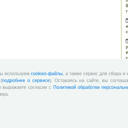
п
В
т
и
с
р
в
у
н
г
мы используем
cookies-файлы
, а также сервис для сбора и
(
подробнее о сервисе
). Оставаясь на сайте, вы соглаша
о
и выражаете согласие с
Политикой обработки персональн
з
ера.
п
о
ч