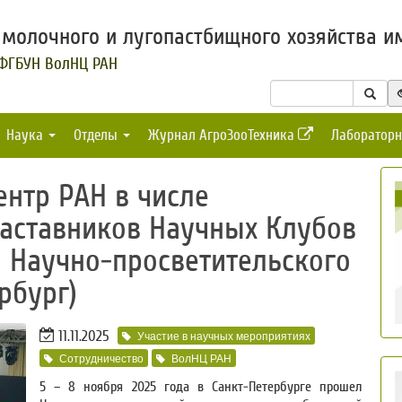
молочного и лугопастбищного хозяйства им
 ФГБУН ВолНЦ РАН
Наука
Отделы
Журнал АгроЗооТехника
Лабораторн
нтр РАН в числе
наставников Научных Клубов
 Научно-просветительского
рбург)
11.11.2025
Участие в научных мероприятиях
Сотрудничество
ВолНЦ РАН
5 – 8 ноября 2025 года в Санкт-Петербурге прошел