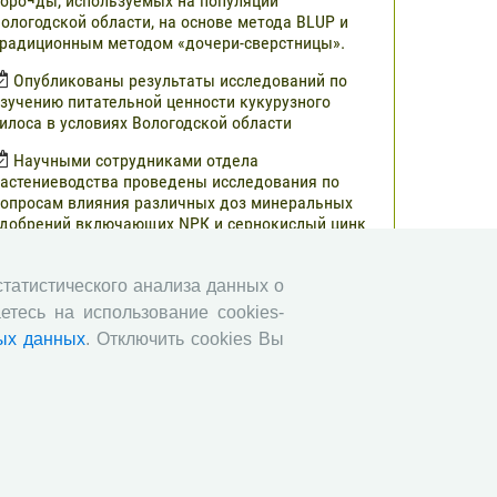
оро¬ды, используемых на популяции
ологодской области, на основе метода BLUP и
радиционным методом «дочери-сверстницы».
Опубликованы результаты исследований по
зучению питательной ценности кукурузного
илоса в условиях Вологодской области
Научными сотрудниками отдела
астениеводства проведены исследования по
опросам влияния различных доз минеральных
добрений включающих NРК и сернокислый цинк
а урожайность и кормовую ценность различных
ибридов кукурузы.
 статистического анализа данных о
В журнале «Молочнохозяйственный вестник»
етесь на использование cookies-
публикованы результаты сравнительной оценки
ых данных
. Отключить cookies Вы
ерносенажа в Вологодской области
Научными сотрудниками СЗНИИМЛПХ
роведены исследования по изучению состояния
бмена веществ высокопродуктивных коров
ерно-пестрой породы в зависимости от сезона
Все сообщения »