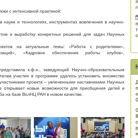
п
г
оки с интенсивной практикой:
 науке и технологиях, инструментах вовлечения в научно-
п
т
том и выработку конкретных решений для задач Научных
с
оектов на актуальные темы: «Работа с родителями»,
низаций», «Кадровое обеспечение работы клубов»,
редставила к.ф.н., заведующий Научно-образовательным
татам участия в программе удалось установить множество
 с участниками проекта – увлеченными наставниками Научных
Д
ве открывает новые возможности для приобщения детей и
п
о
уба на базе ВолНЦ РАН в новом качестве.
О
О
В
с
р
н