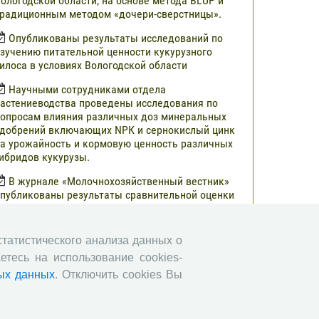
ологодской области, на основе метода BLUP и
радиционным методом «дочери-сверстницы».
Опубликованы результаты исследований по
зучению питательной ценности кукурузного
илоса в условиях Вологодской области
Научными сотрудниками отдела
астениеводства проведены исследования по
опросам влияния различных доз минеральных
добрений включающих NРК и сернокислый цинк
а урожайность и кормовую ценность различных
ибридов кукурузы.
В журнале «Молочнохозяйственный вестник»
публикованы результаты сравнительной оценки
ерносенажа в Вологодской области
Научными сотрудниками СЗНИИМЛПХ
 статистического анализа данных о
роведены исследования по изучению состояния
етесь на использование cookies-
бмена веществ высокопродуктивных коров
ерно-пестрой породы в зависимости от сезона
ых данных
. Отключить cookies Вы
Все сообщения »