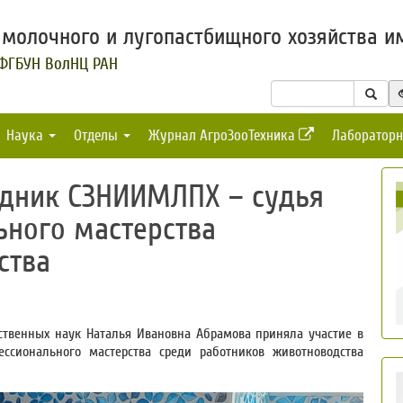
молочного и лугопастбищного хозяйства им
 ФГБУН ВолНЦ РАН
Наука
Отделы
Журнал АгроЗооТехника
Лабораторн
дник СЗНИИМЛПХ – судья
ьного мастерства
ства
ственных наук Наталья Ивановна Абрамова приняла участие в
ссионального мастерства среди работников животноводства