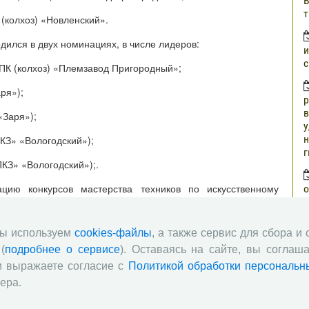
В
т
(колхоз) «Новленский».
дился в двух номинациях, в числе лидеров:
и
с
ПК (колхоз) «Племзавод Пригородный»;
ря»);
р
в
«Заря»);
у
н
КЗ» «Вологодский»);
г
КЗ» «Вологодский»);.
цию конкурсов мастерства техников по искусственному
о
з
оения коров: директору СПК «ПКЗ» «Вологодский» Федору
ителя администрации Вологодского района, начальнику
ела Николаю Ивановичу Анищенко, заместителю начальника
мы используем
cookies-файлы
, а также сервис для сбора и
п
овиковой Алене Юрьевне, главному зоотехнику АО
(
подробнее о сервисе
). Оставаясь на сайте, вы соглаша
о
не Шабановой, руководителю Вологодской школы мастеров
ч
и выражаете согласие с
Политикой обработки персональн
нидовне.
ера.