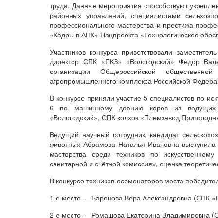
труда. Данные мероприятия способствуют укреплен
районных управлений, специалистами сельхозп
профессионального мастерства и престижа профе
«Кадры в АПК» Нацпроекта «Технологическое обес
Участников конкурса приветствовали заместител
директор СПК «ПКЗ» «Вологодский» Федор Вале
организации Общероссийской общественной
агропромышленного комплекса Российской Федера
В конкурсе приняли участие 5 специалистов по ис
6 по машинному доению коров из ведущих с
«Вологодский», СПК колхоз «Племзавод Пригородн
Ведущий научный сотрудник, кандидат сельскохоз
животных Абрамова Наталья Ивановна выступила 
мастерства среди техников по искусственному
санитарной и счётной комиссиях, оценка теоретичес
В конкурсе техников-осеменаторов места победит
1-е место — Баронова Вера Александровна (СПК «
2-е место — Ромашова Екатерина Владимировна (С