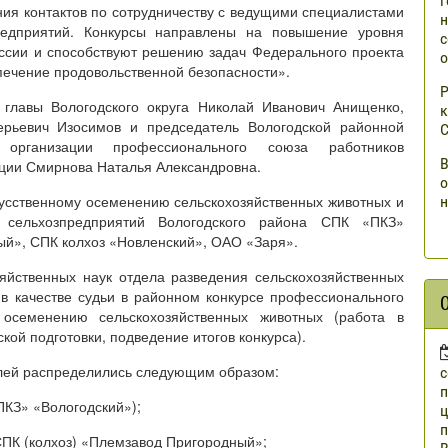
г
ия контактов по сотрудничеству с ведущими специалистами
н
редприятий. Конкурсы направлены на повышение уровня
с
ссии и способствуют решению задач Федерального проекта
о
печение продовольственной безопасности».
Р
ь главы Вологодского округа Николай Иванович Анищенко,
к
рьевич Изосимов и председатель Вологодской районной
С
 организации профессионального союза работников
В
ции Смирнова Наталья Александровна.
о
кусственному осеменению сельскохозяйственных животных и
н
ельхозпредприятий Вологодского района СПК «ПКЗ»
ый», СПК колхоз «Новленский», ОАО «Заря».
яйственных наук отдела разведения сельскохозяйственных
в качестве судьи в районном конкурсе профессионального
 осеменению сельскохозяйственных животных (работа в
кой подготовки, подведение итогов конкурса).
елей распределились следующим образом:
п
ПКЗ» «Вологодский»);
ц
п
ПК (колхоз) «Племзавод Пригородный»;