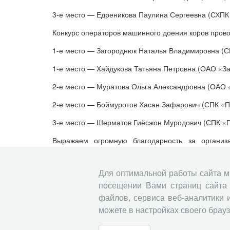
3-е место — Едреникова Паулина Сергеевна (СХПК 
Конкурс операторов машинного доения коров прово
1-е место — Загороднюк Наталья Владимировна (С
1-е место — Хайдукова Татьяна Петровна (ОАО «За
2-е место — Муратова Ольга Александровна (ОАО 
2-е место — Боймуротов Хасан Зафарович (СПК «П
3-е место — Шерматов Гиёсжон Муродович (СПК «П
Выражаем огромную благодарность за организа
осеменению животных и операторов машинного д
Валерьевичу Изосимову, заместителю руковод
Управления социально­экономического развития с
Для оптимальной работы сайта 
отдела агропромышленного комплекса Бор
посещении Вами страниц сайта 
«Племпредприятие «Вологодское» Ларисе Лолиев
файлов, сервиса веб-аналитики 
машинного доения коров Харлапановой Елене Лео
можете в настройках своего брауз
Прикрепленные файлы