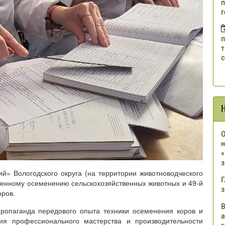
п
г
п
т
с
О
н
«
з
й» Вологодского округа (на территории животноводческого
Г
твенному осеменению сельскохозяйственных животных и 49-й
з
оров.
В
ропаганда передового опыта техники осеменения коров и
а
ия профессионального мастерства и производительности