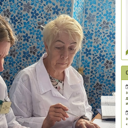
з
д
и
з
«