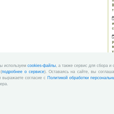
п
В
т
и
с
р
в
у
н
г
мы используем
cookies-файлы
, а также сервис для сбора и
(
подробнее о сервисе
). Оставаясь на сайте, вы соглаша
о
и выражаете согласие с
Политикой обработки персональн
з
ера.
п
о
ч