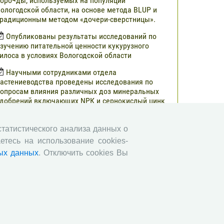
оро¬ды, используемых на популяции
ологодской области, на основе метода BLUP и
радиционным методом «дочери-сверстницы».
Опубликованы результаты исследований по
зучению питательной ценности кукурузного
илоса в условиях Вологодской области
Научными сотрудниками отдела
астениеводства проведены исследования по
опросам влияния различных доз минеральных
добрений включающих NРК и сернокислый цинк
а урожайность и кормовую ценность различных
ибридов кукурузы.
 статистического анализа данных о
В журнале «Молочнохозяйственный вестник»
етесь на использование cookies-
публикованы результаты сравнительной оценки
ых данных
. Отключить cookies Вы
ерносенажа в Вологодской области
Научными сотрудниками СЗНИИМЛПХ
роведены исследования по изучению состояния
бмена веществ высокопродуктивных коров
ерно-пестрой породы в зависимости от сезона
Все сообщения »