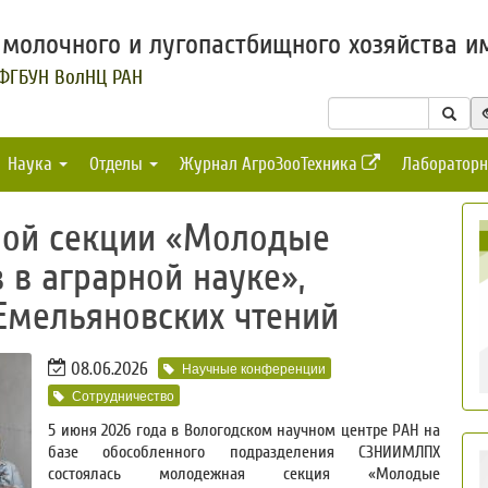
молочного и лугопастбищного хозяйства им
 ФГБУН ВолНЦ РАН
Наука
Отделы
Журнал АгроЗооТехника
Лабораторн
ной секции «Молодые
 в аграрной науке»,
Емельяновских чтений
08.06.2026
Научные конференции
Сотрудничество
5 июня 2026 года в Вологодском научном центре РАН на
базе обособленного подразделения СЗНИИМЛПХ
состоялась молодежная секция «Молодые