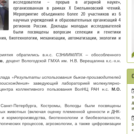
исследователи – прорыв в аграрной науке»,
организованная в рамках Х Емельяновский чтений.
Мероприятие объединило более 20 участников из 6
научных учреждений и образовательных организаций 4
регионов России. Доклады молодых исследователей
были посвящены вопросам селекции и генетики
ния, биотехнологии, механизации, автоматизации, экологии и
приятия обратились в.н.с. СЗНИИМЛПХ
–
обособленного
ов
, доцент Вологодской ГМХА им. Н.В. Верещагина к.с.-х.н.
клада «
Результаты использования быков-производителей
оисхождения
» заведующий лабораторией молекулярно-
 центра коллективного пользования ВолНЦ РАН н.с.
М.О.
з
д
Санкт-Петербурга, Костромы, Вологды были посвящены
и
ных животных (включая оценку племенной ценности и ДНК-
 и кормопроизводства, биотехнологии и биобезопасности,
огических процессов, агроэкологии, а также цифровизации
з
«