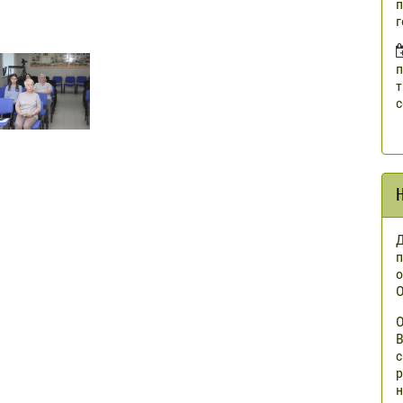
п
г
п
т
с
Д
п
о
О
О
В
с
р
н