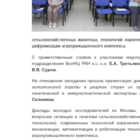
сельскохозяйственных животных, технологий кормле
цифровизации агропромышленного комплекса.
С приветственным словом к участникам меро
подразделения ВолНЦ РАН к.с.-х.н.
Е.А. Третьяк
В.В. Суров
.
На пленарном заседании прошла презентация до
голштинской породы в разрезе стран их пр
генетической и иммуногенетической экспертизы
Селимяна
.
Доклады молодых исследователей из Москвы, 
вопросам селекции и генетики сельскохозяйствен
технологии), современных технологий кормления
механизации, автоматизации и роботизации технол
агропромышленного комплекса.