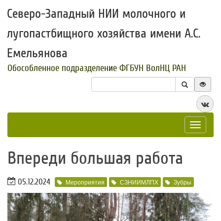
Северо-Западный НИИ молочного и
лугопастбищного хозяйства имени А.С.
Емельянова
Обособленное подразделение ФГБУН ВолНЦ РАН
Toggle
navigat
Впереди большая работа
05.12.2024
Мероприятия
СЗНИИМЛПХ
Зубры