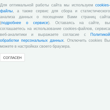
Сотрудниками отдела разведения
Для оптимальной работы сайта мы используем
cookies-
сельскохозяйственных животных СЗНИИМЛПХ проведены
файлы
, а также сервис для сбора и статистического
исследования по оценке племенной ценности быков-
анализа данных о посещении Вами страниц сайта
производителей голштинской поро¬ды, используемых на
популяции Вологодской области, на основе метода BLUP и
(
подробнее о сервисе
). Оставаясь на сайте, в
традиционным методом «дочери-сверстницы».
соглашаетесь на использование cookies-файлов, сервиса
веб-аналитики и выражаете согласие с
Политикой
Опубликованы результаты исследований по изучению
питательной ценности кукурузного силоса в условиях
обработки персональных данных
. Отключить cookies В
Вологодской области
можете в настройках своего браузера.
Научными сотрудниками отдела растениеводства
СОГЛАСЕН
проведены исследования по вопросам влияния различных
доз минеральных удобрений включающих NРК и
сернокислый цинк на урожайность и кормовую ценность
различных гибридов кукурузы.
В журнале «Молочнохозяйственный вестник»
опубликованы результаты сравнительной оценки
зерносенажа в Вологодской области
Научными сотрудниками СЗНИИМЛПХ проведены
исследования по изучению состояния обмена веществ
высокопродуктивных коров черно-пестрой породы в