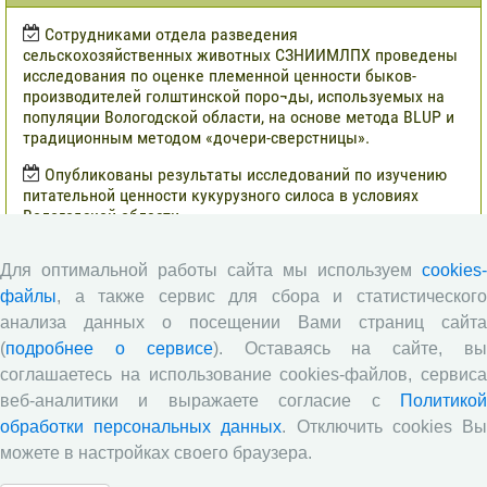
Сотрудниками отдела разведения
сельскохозяйственных животных СЗНИИМЛПХ проведены
исследования по оценке племенной ценности быков-
производителей голштинской поро¬ды, используемых на
популяции Вологодской области, на основе метода BLUP и
традиционным методом «дочери-сверстницы».
Опубликованы результаты исследований по изучению
питательной ценности кукурузного силоса в условиях
Вологодской области
Научными сотрудниками отдела растениеводства
Для оптимальной работы сайта мы используем
cookies-
проведены исследования по вопросам влияния различных
доз минеральных удобрений включающих NРК и
файлы
, а также сервис для сбора и статистического
сернокислый цинк на урожайность и кормовую ценность
анализа данных о посещении Вами страниц сайта
различных гибридов кукурузы.
(
подробнее о сервисе
). Оставаясь на сайте, в
В журнале «Молочнохозяйственный вестник»
соглашаетесь на использование cookies-файлов, сервиса
опубликованы результаты сравнительной оценки
веб-аналитики и выражаете согласие с
Политикой
зерносенажа в Вологодской области
обработки персональных данных
. Отключить cookies В
Научными сотрудниками СЗНИИМЛПХ проведены
можете в настройках своего браузера.
исследования по изучению состояния обмена веществ