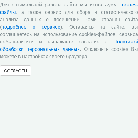
Для оптимальной работы сайта мы используем
cookies-
файлы
, а также сервис для сбора и статистического
анализа данных о посещении Вами страниц сайта
(
подробнее о сервисе
). Оставаясь на сайте, в
соглашаетесь на использование cookies-файлов, сервиса
веб-аналитики и выражаете согласие с
Политикой
обработки персональных данных
. Отключить cookies В
10 июня 2026 года в рамках научно-практической
можете в настройках своего браузера.
конференции с международным участием «Аграрная наука
на современном этапе: состояние, проблемы, перспективы»
СОГЛАСЕН
X Емельяновских чтений проведена научная секция
«Научные достижения в кормопроизводстве. Механизация и
автоматизация технологических процессов в
растениеводстве».
«
1
2
3
4
5
6
7
8
9
10
»