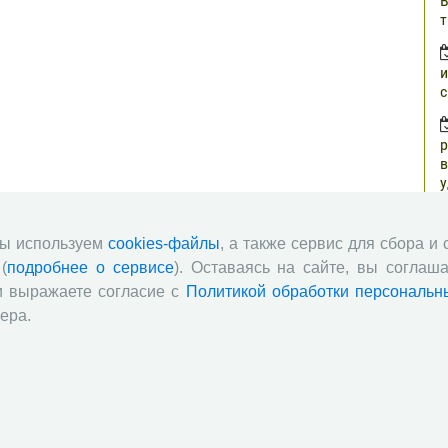
В
т
и
с
р
в
у
н
г
мы используем
cookies-файлы
, а также сервис для сбора и
(
подробнее о сервисе
). Оставаясь на сайте, вы соглаша
о
и выражаете согласие с
Политикой обработки персональн
з
ера.
п
о
ч