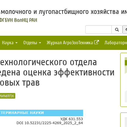
молочного и лугопастбищного хозяйства им
 ФГБУН ВолНЦ РАН
Наука
Отделы
Журнал АгроЗооТехника
Лабораторн
ехнологического отдела
едена оценка эффективности
овых трав
ИИМЛПХ