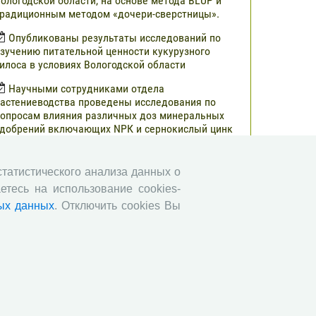
ологодской области, на основе метода BLUP и
радиционным методом «дочери-сверстницы».
Опубликованы результаты исследований по
зучению питательной ценности кукурузного
илоса в условиях Вологодской области
Научными сотрудниками отдела
астениеводства проведены исследования по
опросам влияния различных доз минеральных
добрений включающих NРК и сернокислый цинк
а урожайность и кормовую ценность различных
ибридов кукурузы.
 статистического анализа данных о
В журнале «Молочнохозяйственный вестник»
етесь на использование cookies-
публикованы результаты сравнительной оценки
ых данных
. Отключить cookies Вы
ерносенажа в Вологодской области
Научными сотрудниками СЗНИИМЛПХ
роведены исследования по изучению состояния
бмена веществ высокопродуктивных коров
ерно-пестрой породы в зависимости от сезона
Все сообщения »