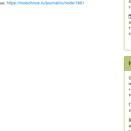
п
лке:
https://molochnoe.ru/journal/ru/node/1861
г
п
т
с
О
н
«
з
Г
з
В
а