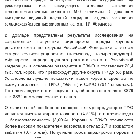
руководством и.о. заведующего отделом разведения
сельскохозяйственных животных М.О. Селимяна. С докладом
выступила ведущий научный сотрудник отдела разведения
сельскохозяйственных животных к.с.-х.н. Н.И. Абрамова.
В докладе представлены результаты исследования на
современной популяции айрширской породы крупного
рогатого скота по округам Российской Федерации с учетом
статуса сельхозпредприятия (племзавод, племрепродуктор).
Айрширская порода крупного рогатого скота в Российской
Федерации в основном разводится в СЗФО и составляет 20,4
тыс. гол. коров, что превосходит другие округа РФ до 5,8 раза.
Установлены лучшие показатели надоя коров в среднем по
всему поголовью – в ПФО (7996 кг) и СЗФО (7917 кг молока).
По племзаводам в этих округах надой коров составляет 8879
кг и 8862 кг молока соответственно.
Отличительной особенностью коров племрепродукторов ПФО
является высокая жирномолочность (4,51%), а в племзаводах
– белковомолочность (3,60%). Коровы в СЗФО отличаются
более высоким показателем возраста в отелах 2,7 и возрастом
выбытия (3,7 отела). Популяции коров айрширской породы в