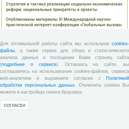
Стратегия и тактика реализации социально-экономических
реформ: национальные приоритеты и проекты
Опубликованы материалы XI Международной научно-
практической интернет-конференции «Глобальные вызовы
и региональное развитие в зеркале социологических
измерений»
Для оптимальной работы сайта мы используем
cookies-
Глобальные вызовы и региональное развитие в зеркале
социологических измерений
файлы
, а также сервис для сбора и статистического
анализа данных о посещении Вами страниц сайта
Все сообщения »
(
подробнее о сервисе
). Оставаясь на сайте, в
соглашаетесь на использование cookies-файлов, сервиса
веб-аналитики и выражаете согласие с
Политикой
Обзор научных публикаций
обработки персональных данных
. Отключить cookies В
можете в настройках своего браузера.
Сотрудниками отдела разведения
сельскохозяйственных животных СЗНИИМЛПХ проведены
СОГЛАСЕН
исследования по оценке племенной ценности быков-
производителей голштинской поро¬ды, используемых на
популяции Вологодской области, на основе метода BLUP и
традиционным методом «дочери-сверстницы».