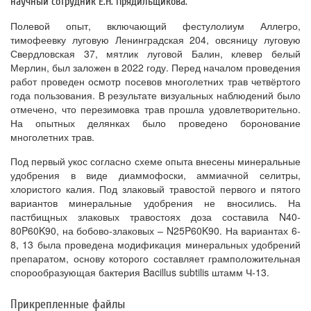
научный сотрудник Е.Н. Прядильщикова.
Полевой опыт, включающий фестулолиум Аллегро,
тимофеевку луговую Ленинградская 204, овсяницу луговую
Свердловская 37, мятлик луговой Балин, клевер белый
Мерлин, был заложен в 2022 году. Перед началом проведения
работ проведен осмотр посевов многолетних трав четвёртого
года пользования. В результате визуальных наблюдений было
отмечено, что перезимовка трав прошла удовлетворительно.
На опытных делянках было проведено боронование
многолетних трав.
Под первый укос согласно схеме опыта внесены минеральные
удобрения в виде диаммофоски, аммиачной селитры,
хлористого калия. Под злаковый травостой первого и пятого
вариантов минеральные удобрения не вносились. На
пастбищных злаковых травостоях доза составила N40-
80P60K90, на бобово-злаковых – N25P60K90. На вариантах 6-
8, 13 была проведена модификация минеральных удобрений
препаратом, основу которого составляет грамположительная
спорообразующая бактерия Bacillus subtilis штамм Ч-13.
Прикрепленные файлы