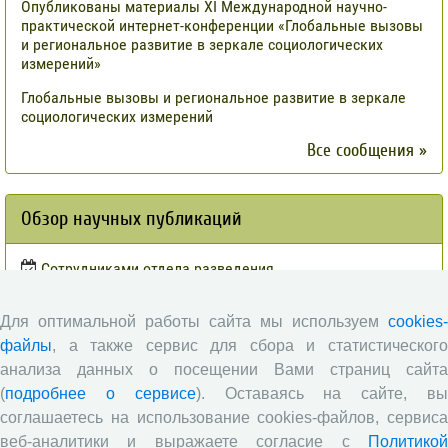
Опубликованы материалы XI Международной научно-
практической интернет-конференции «Глобальные вызовы
и региональное развитие в зеркале социологических
измерений»
Глобальные вызовы и региональное развитие в зеркале
социологических измерений
Все сообщения »
Обзор научных публикаций
Сотрудниками отдела разведения
сельскохозяйственных животных СЗНИИМЛПХ проведены
исследования по оценке племенной ценности быков-
Для оптимальной работы сайта мы используем
cookies-
производителей голштинской поро¬ды, используемых на
популяции Вологодской области, на основе метода BLUP и
файлы
, а также сервис для сбора и статистического
традиционным методом «дочери-сверстницы».
анализа данных о посещении Вами страниц сайта
(
подробнее о сервисе
). Оставаясь на сайте, в
Опубликованы результаты исследований по изучению
питательной ценности кукурузного силоса в условиях
соглашаетесь на использование cookies-файлов, сервиса
Вологодской области
веб-аналитики и выражаете согласие с
Политикой