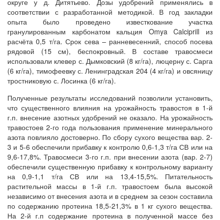
округе у д. Дитятьево. Дозы удобрений применялись в
соответствии с разработанной методикой. В год закладки
опыта было проведено известкование участка
гранулированным карбонатом кальция Omya Calciprill из
расчёта 0,5 т/га. Срок сева – ранневесенний, способ посева
рядовой (15 см), беспокровный. В составе травосмеси
использовали клевер с. Дымковский (8 кг/га), люцерну с. Сарга
(6 кг/га), тимофеевку с. Ленинградская 204 (4 кг/га) и овсяницу
тростниковую с. Лосинка (6 кг/га).
Полученные результаты исследований позволили установить,
что существенного влияния на урожайность травостоя в 1-й
г.п. внесение азотных удобрений не оказало. На урожайность
травостоев 2-го года пользования применение минерального
азота повлияло достоверно. По сбору сухого вещества вар. 2-
3 и 5-6 обеспечили прибавку к контролю 0,6-1,3 т/га СВ или на
9,6-17,8%. Травосмеси 3-го г.п. при внесении азота (вар. 2-7)
обеспечили существенную прибавку к контрольному варианту
на 0,9-1,1 т/га СВ или на 13,4-15,5%. Питательность
растительной массы в 1-й г.п. травостоем была высокой
независимо от внесения азота и в среднем за сезон составила
по содержанию протеина 18,5-21,3% в 1 кг сухого вещества.
На 2-й г.п содержание протеина в полученной массе без