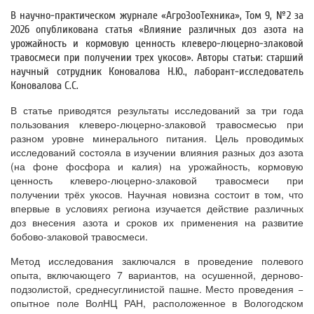
В научно-практическом журнале «АгроЗооТехника», Том 9, №2 за
2026 опубликована статья «Влияние различных доз азота на
урожайность и кормовую ценность клеверо-люцерно-злаковой
травосмеси при получении трех укосов». Авторы статьи: старший
научный сотрудник Коновалова Н.Ю., лаборант-исследователь
Коновалова С.С.
В статье приводятся результаты исследований за три года
пользования клеверо-люцерно-злаковой травосмесью при
разном уровне минерального питания. Цель проводимых
исследований состояла в изучении влияния разных доз азота
(на фоне фосфора и калия) на урожайность, кормовую
ценность клеверо-люцерно-злаковой травосмеси при
получении трёх укосов. Научная новизна состоит в том, что
впервые в условиях региона изучается действие различных
доз внесения азота и сроков их применения на развитие
бобово-злаковой травосмеси.
Метод исследования заключался в проведение полевого
опыта, включающего 7 вариантов, на осушенной, дерново-
подзолистой, среднесуглинистой пашне. Место проведения −
опытное поле ВолНЦ РАН, расположенное в Вологодском