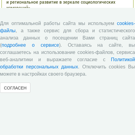
и региональное развитие в зеркале социологических
измерений»
Глобальные вызовы и региональное развитие в зеркале
Для оптимальной работы сайта мы используем
cookies-
социологических измерений
файлы
, а также сервис для сбора и статистического
Все сообщения »
анализа данных о посещении Вами страниц сайта
(
подробнее о сервисе
). Оставаясь на сайте, в
соглашаетесь на использование cookies-файлов, сервиса
Обзор научных публикаций
веб-аналитики и выражаете согласие с
Политикой
обработки персональных данных
. Отключить cookies В
Сотрудниками отдела разведения
можете в настройках своего браузера.
сельскохозяйственных животных СЗНИИМЛПХ проведены
исследования по оценке племенной ценности быков-
производителей голштинской поро¬ды, используемых на
СОГЛАСЕН
популяции Вологодской области, на основе метода BLUP и
традиционным методом «дочери-сверстницы».
Опубликованы результаты исследований по изучению
питательной ценности кукурузного силоса в условиях
Вологодской области
Научными сотрудниками отдела растениеводства