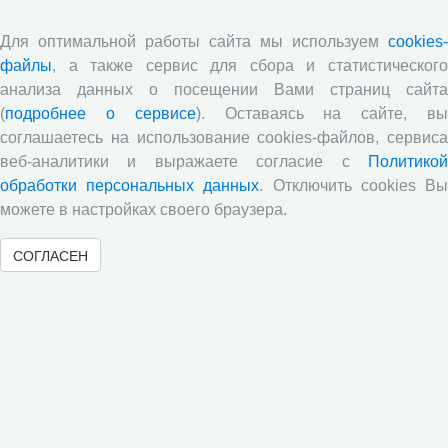
Глобальные вызовы и региональное развитие в зеркале
социологических измерений
Для оптимальной работы сайта мы используем
cookies-
Все сообщения »
файлы
, а также сервис для сбора и статистического
анализа данных о посещении Вами страниц сайта
(
подробнее о сервисе
). Оставаясь на сайте, в
Обзор научных публикаций
соглашаетесь на использование cookies-файлов, сервиса
веб-аналитики и выражаете согласие с
Политикой
Сотрудниками отдела разведения
обработки персональных данных
. Отключить cookies В
сельскохозяйственных животных СЗНИИМЛПХ проведены
можете в настройках своего браузера.
исследования по оценке племенной ценности быков-
производителей голштинской поро¬ды, используемых на
СОГЛАСЕН
популяции Вологодской области, на основе метода BLUP и
традиционным методом «дочери-сверстницы».
Опубликованы результаты исследований по изучению
питательной ценности кукурузного силоса в условиях
Вологодской области
Научными сотрудниками отдела растениеводства
проведены исследования по вопросам влияния различных
доз минеральных удобрений включающих NРК и
сернокислый цинк на урожайность и кормовую ценность