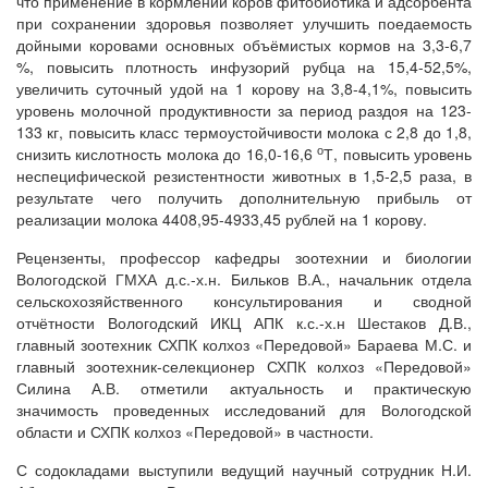
что применение в кормлении коров фитобиотика и адсорбента
при сохранении здоровья позволяет улучшить поедаемость
дойными коровами основных объёмистых кормов на 3,3-6,7
%, повысить плотность инфузорий рубца на 15,4-52,5%,
увеличить суточный удой на 1 корову на 3,8-4,1%, повысить
уровень молочной продуктивности за период раздоя на 123-
133 кг, повысить класс термоустойчивости молока с 2,8 до 1,8,
о
снизить кислотность молока до 16,0-16,6
Т, повысить уровень
неспецифической резистентности животных в 1,5-2,5 раза, в
результате чего получить дополнительную прибыль от
реализации молока 4408,95-4933,45 рублей на 1 корову.
Рецензенты, профессор кафедры зоотехнии и биологии
Вологодской ГМХА д.с.-х.н. Бильков В.А., начальник отдела
сельскохозяйственного консультирования и сводной
отчётности Вологодский ИКЦ АПК к.с.-х.н Шестаков Д.В.,
главный зоотехник СХПК колхоз «Передовой» Бараева М.С. и
главный зоотехник-селекционер СХПК колхоз «Передовой»
Силина А.В. отметили актуальность и практическую
значимость проведенных исследований для Вологодской
области и СХПК колхоз «Передовой» в частности.
С содокладами выступили ведущий научный сотрудник Н.И.