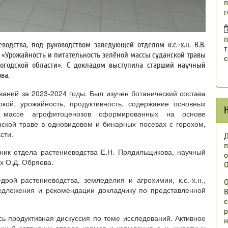
п
г
п
одства, под руководством заведующей отделом к.с.-х.н. В.В.
т
 «Урожайность и питательность зелёной массы суданской травы
с
огодской области». С докладом выступила старший научный
ова.
аний за 2023-2024 годы. Был изучен ботанический состава
кой, урожайность, продуктивность, содержание основных
 массе агрофитоценозов сформированных на основе
ской траве в одновидовом и бинарных посевах с горохом,
сти.
Д
п
ник отдела растениеводства Е.Н. Прядильщикова, научный
о
х О.Д. Обряева.
О
ой растениеводства, земледелия и агрохимии, к.с.-х.н.,
О
редложения и рекомендации докладчику по представленной
В
с
р
ь продуктивная дискуссия по теме исследований. Активное
н