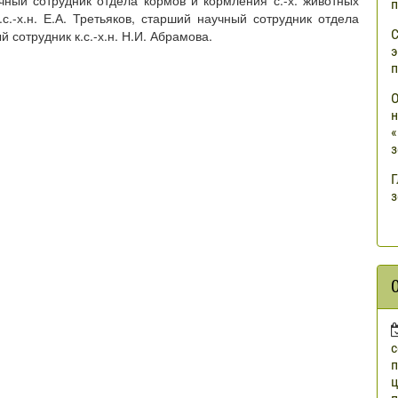
ный сотрудник отдела кормов и кормления с.-х. животных
п
.с.-х.н. Е.А. Третьяков, старший научный сотрудник отдела
С
сотрудник к.с.-х.н. Н.И. Абрамова.
э
п
О
н
«
з
Г
з
п
ц