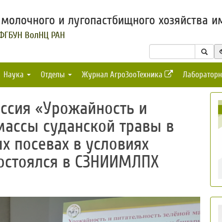
молочного и лугопастбищного хозяйства им
 ФГБУН ВолНЦ РАН
Наука
Отделы
Журнал АгроЗооТехника
Лабораторн
ссия «Урожайность и
массы суданской травы в
х посевах в условиях
состоялся в СЗНИИМЛПХ