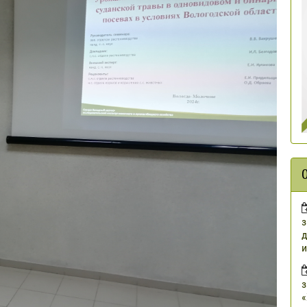
з
д
и
з
«