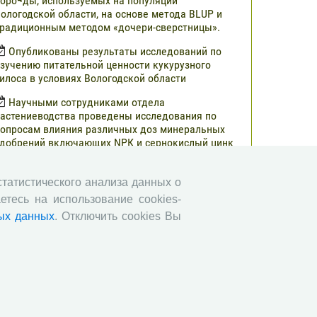
оро¬ды, используемых на популяции
ологодской области, на основе метода BLUP и
радиционным методом «дочери-сверстницы».
Опубликованы результаты исследований по
зучению питательной ценности кукурузного
илоса в условиях Вологодской области
Научными сотрудниками отдела
астениеводства проведены исследования по
опросам влияния различных доз минеральных
добрений включающих NРК и сернокислый цинк
а урожайность и кормовую ценность различных
ибридов кукурузы.
 статистического анализа данных о
В журнале «Молочнохозяйственный вестник»
етесь на использование cookies-
публикованы результаты сравнительной оценки
ых данных
. Отключить cookies Вы
ерносенажа в Вологодской области
Научными сотрудниками СЗНИИМЛПХ
роведены исследования по изучению состояния
бмена веществ высокопродуктивных коров
ерно-пестрой породы в зависимости от сезона
Все сообщения »