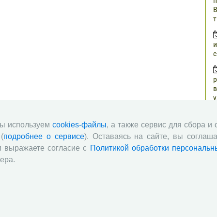
п
В
т
и
с
р
в
у
н
г
мы используем
cookies-файлы
, а также сервис для сбора и
(
подробнее о сервисе
). Оставаясь на сайте, вы соглаша
о
и выражаете согласие с
Политикой обработки персональн
з
ера.
п
о
ч