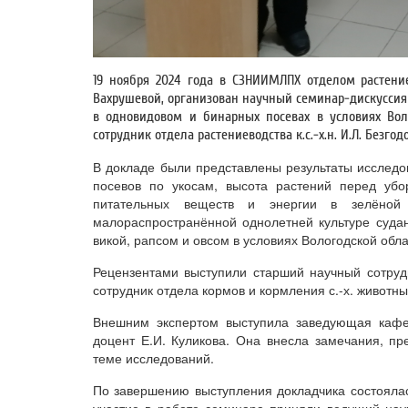
19 ноября 2024 года в СЗНИИМЛПХ отделом растениев
Вахрушевой, организован научный семинар-дискуссия
в одновидовом и бинарных посевах в условиях Вол
сотрудник отдела растениеводства к.с.-х.н. И.Л. Безгод
В докладе были представлены результаты исследов
посевов по укосам, высота растений перед убор
питательных веществ и энергии в зелёной
малораспространённой однолетней культуре судан
викой, рапсом и овсом в условиях Вологодской обла
Рецензентами выступили старший научный сотруд
сотрудник отдела кормов и кормления с.-х. животны
Внешним экспертом выступила заведующая кафедр
доцент Е.И. Куликова. Она внесла замечания, п
теме исследований.
По завершению выступления докладчика состоялас