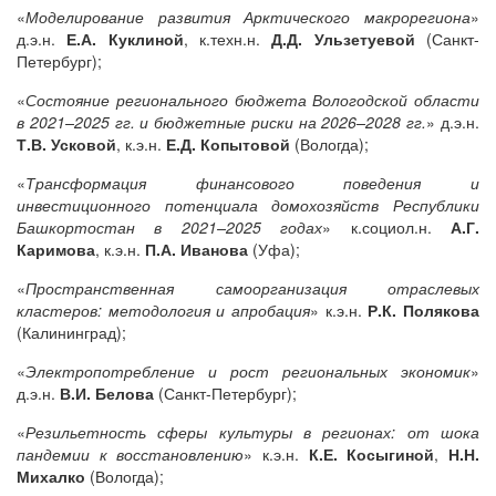
«
Моделирование развития Арктического макрорегиона
»
д.э.н.
Е.А. Куклиной
, к.техн.н.
Д.Д. Ульзетуевой
(Санкт-
Петербург);
«
Состояние регионального бюджета Вологодской области
в 2021–2025 гг. и бюджетные риски на 2026–2028 гг.
» д.э.н.
Т.В. Усковой
, к.э.н.
Е.Д. Копытовой
(Вологда);
«
Трансформация финансового поведения и
инвестиционного потенциала домохозяйств Республики
Башкортостан в 2021–2025 годах
» к.социол.н.
А.Г.
Каримова
, к.э.н.
П.А. Иванова
(Уфа);
«
Пространственная самоорганизация отраслевых
кластеров: методология и апробация
» к.э.н.
Р.К. Полякова
(Калининград);
«
Электропотребление и рост региональных экономик
»
д.э.н.
В.И. Белова
(Санкт-Петербург);
«
Резильетность сферы культуры в регионах: от шока
пандемии к восстановлению
» к.э.н.
К.Е. Косыгиной
,
Н.Н.
Михалко
(Вологда);